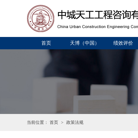
首页
天博（中国）
绩效评价
当前位置：
首页
>
政策法规