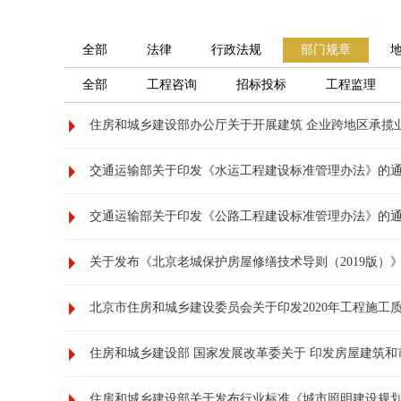
全部
法律
行政法规
部门规章
全部
工程咨询
招标投标
工程监理
住房和城乡建设部办公厅关于开展建筑 企业跨地区承揽
交通运输部关于印发《水运工程建设标准管理办法》的
交通运输部关于印发《公路工程建设标准管理办法》的
关于发布《北京老城保护房屋修缮技术导则（2019版）
北京市住房和城乡建设委员会关于印发2020年工程施工
住房和城乡建设部 国家发展改革委关于 印发房屋建筑和
住房和城乡建设部关于发布行业标准《城市照明建设规