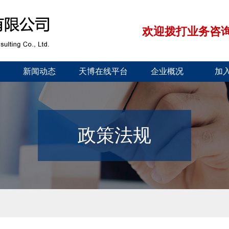
欢迎拨打业务咨询电话：
新闻动态
天博在线平台
企业概况
加
政策法规