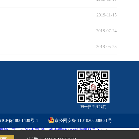
2019-11-15
2018-07-24
2018-05-23
扫一扫关注我们
ICP备18061400号-1
京公网安备 11010202008621号
方网站
|
开云在线(中国)唯一官方网站
|
好博官网登录入口
|