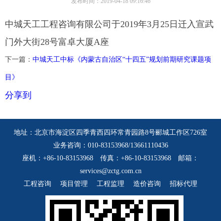
发布时间：2019-04-18 09:16:46
中城天工工程咨询有限公司于2019年3月25日迁入宣武
门外大街28号富卓大厦A座
下一篇：
中城天工中标《内蒙古自治区“十四五”规划前期研究课题项
目》
分享到
地址：北京市海淀区四季青西四环常青园路8号郦城工作区726室
业务咨询：010-83153968/13661110436
座机：+86-10-83153968 传真：+86-10-83153968 邮箱：
services@zctg.com.cn
工程咨询
项目管理
工程监理
造价咨询
招标代理