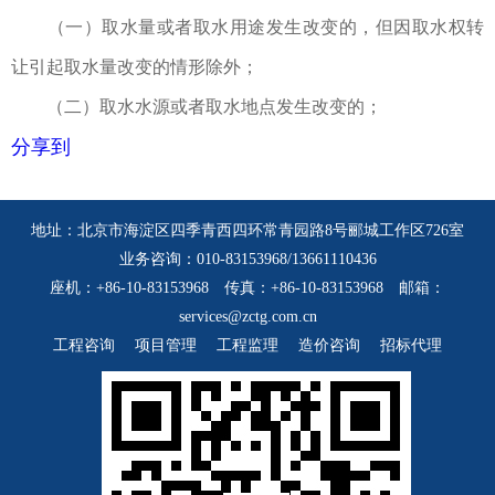
（一）取水量或者取水用途发生改变的，但因取水权转
让引起取水量改变的情形除外；
（二）取水水源或者取水地点发生改变的；
分享到
地址：北京市海淀区四季青西四环常青园路8号郦城工作区726室
业务咨询：010-83153968/13661110436
座机：+86-10-83153968 传真：+86-10-83153968 邮箱：
services@zctg.com.cn
工程咨询
项目管理
工程监理
造价咨询
招标代理