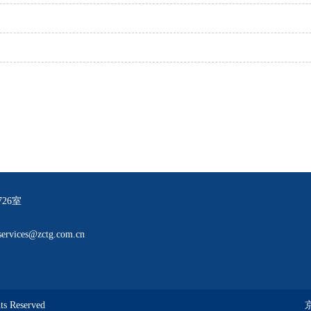
26室
ices@zctg.com.cn
 Reserved
京